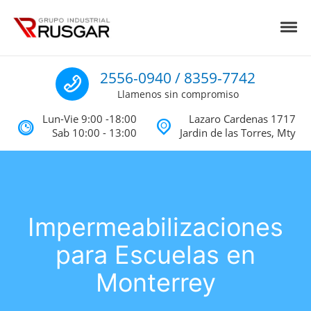
Skip to navigation
Skip to content
Toggl
Impermeabilizantes y Aislantes Té
Impermeabilizantes acrilicos, asfalticos y Poliureas Monterrey
Llamenos
2556-0940 / 8359-7742
Llamenos sin compromiso
Lun-Vie 9:00 -18:00
Lazaro Cardenas 1717
Sab 10:00 - 13:00
Jardin de las Torres, Mty
Impermeabilizaciones
para Escuelas en
Monterrey