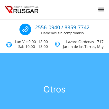
Skip to navigation
Skip to content
Toggl
Impermeabilizantes y Aislantes Té
Impermeabilizantes acrilicos, asfalticos y Poliureas Monterrey
Llamenos
2556-0940 / 8359-7742
Llamenos sin compromiso
Lun-Vie 9:00 -18:00
Lazaro Cardenas 1717
Sab 10:00 - 13:00
Jardin de las Torres, Mty
Otros