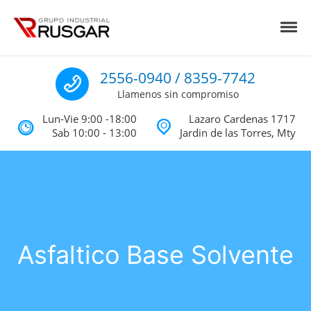
Skip to navigation
Skip to content
Toggl
Impermeabilizantes y Aislantes Té
Impermeabilizantes acrilicos, asfalticos y Poliureas Monterrey
Llamenos
2556-0940 / 8359-7742
Llamenos sin compromiso
Lun-Vie 9:00 -18:00
Lazaro Cardenas 1717
Sab 10:00 - 13:00
Jardin de las Torres, Mty
Asfaltico Base Solvente