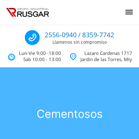
Skip to navigation
Skip to content
Toggl
Impermeabilizantes y Aislantes Té
Impermeabilizantes acrilicos, asfalticos y Poliureas Monterrey
Llamenos
2556-0940 / 8359-7742
Llamenos sin compromiso
Lun-Vie 9:00 -18:00
Lazaro Cardenas 1717
Sab 10:00 - 13:00
Jardin de las Torres, Mty
Cementosos