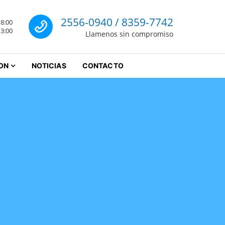
Llamenos
2556-0940 / 8359-7742
18:00
rrey
13:00
Llamenos sin compromiso
ON
NOTICIAS
CONTACTO