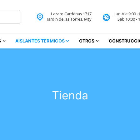
Lazaro Cardenas 1717
Lun-Vie 9:00 -
 Aislantes Térmicos Monte
Jardin de las Torres, Mty
Sab 10:00 - 
iureas Monterrey
S
AISLANTES TERMICOS
OTROS
CONSTRUCCI
Tienda