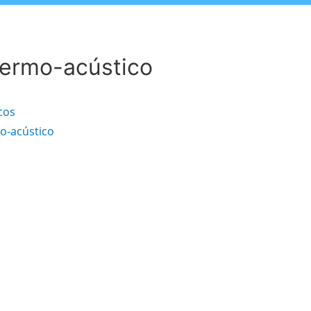
termo-acústico
cos
o-acústico