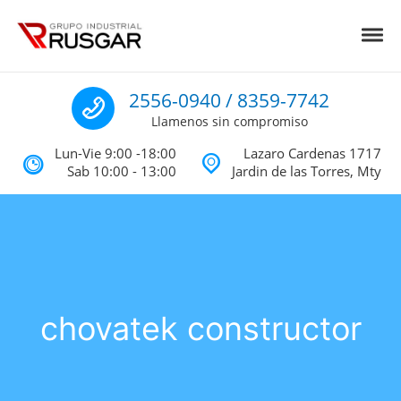
Skip to navigation
Skip to content
Toggl
Impermeabilizantes y Aislantes Té
Impermeabilizantes acrilicos, asfalticos y Poliureas Monterrey
Llamenos
2556-0940 / 8359-7742
Llamenos sin compromiso
Lun-Vie 9:00 -18:00
Lazaro Cardenas 1717
Sab 10:00 - 13:00
Jardin de las Torres, Mty
chovatek constructor