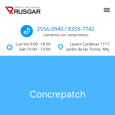
Skip to navigation
Skip to content
Toggl
Impermeabilizantes y Aislantes Té
Impermeabilizantes acrilicos, asfalticos y Poliureas Monterrey
Llamenos
2556-0940 / 8359-7742
Llamenos sin compromiso
Lun-Vie 9:00 -18:00
Lazaro Cardenas 1717
Sab 10:00 - 13:00
Jardin de las Torres, Mty
Concrepatch