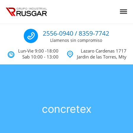
Skip to navigation
Skip to content
Toggl
Impermeabilizantes y Aislantes Té
Impermeabilizantes acrilicos, asfalticos y Poliureas Monterrey
Llamenos
2556-0940 / 8359-7742
Llamenos sin compromiso
Lun-Vie 9:00 -18:00
Lazaro Cardenas 1717
Sab 10:00 - 13:00
Jardin de las Torres, Mty
concretex