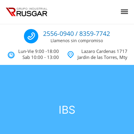
Skip to navigation
Skip to content
Toggl
Impermeabilizantes y Aislantes Té
Impermeabilizantes acrilicos, asfalticos y Poliureas Monterrey
Llamenos
2556-0940 / 8359-7742
Llamenos sin compromiso
Lun-Vie 9:00 -18:00
Lazaro Cardenas 1717
Sab 10:00 - 13:00
Jardin de las Torres, Mty
IBS