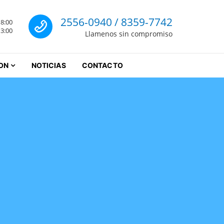
Llamenos
2556-0940 / 8359-7742
18:00
rrey
13:00
Llamenos sin compromiso
ON
NOTICIAS
CONTACTO