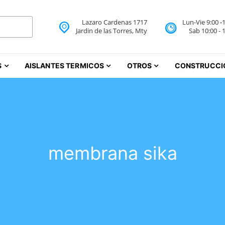
Lazaro Cardenas 1717
Lun-Vie 9:00 -
 Aislantes Térmicos Monte
Jardin de las Torres, Mty
Sab 10:00 - 
iureas Monterrey
S
AISLANTES TERMICOS
OTROS
CONSTRUCCI
membrana sika