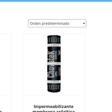
e
Impermeabilizante
a
membrana asfaltica