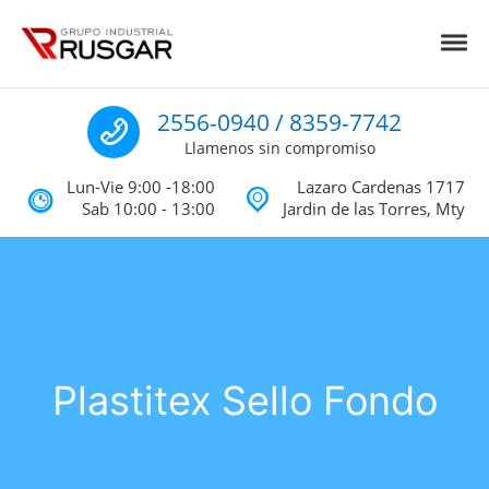
Skip to navigation
Skip to content
Toggl
Impermeabilizantes y Aislantes Té
Impermeabilizantes acrilicos, asfalticos y Poliureas Monterrey
Llamenos
2556-0940 / 8359-7742
Llamenos sin compromiso
Lun-Vie 9:00 -18:00
Lazaro Cardenas 1717
Sab 10:00 - 13:00
Jardin de las Torres, Mty
Plastitex Sello Fondo