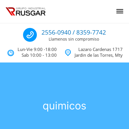
Skip to navigation
Skip to content
Toggl
Impermeabilizantes y Aislantes Té
Impermeabilizantes acrilicos, asfalticos y Poliureas Monterrey
Llamenos
2556-0940 / 8359-7742
Llamenos sin compromiso
Lun-Vie 9:00 -18:00
Lazaro Cardenas 1717
Sab 10:00 - 13:00
Jardin de las Torres, Mty
quimicos