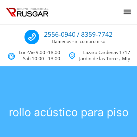
Skip to navigation
Skip to content
Toggl
Impermeabilizantes y Aislantes Té
Impermeabilizantes acrilicos, asfalticos y Poliureas Monterrey
Llamenos
2556-0940 / 8359-7742
Llamenos sin compromiso
Lun-Vie 9:00 -18:00
Lazaro Cardenas 1717
Sab 10:00 - 13:00
Jardin de las Torres, Mty
rollo acústico para piso