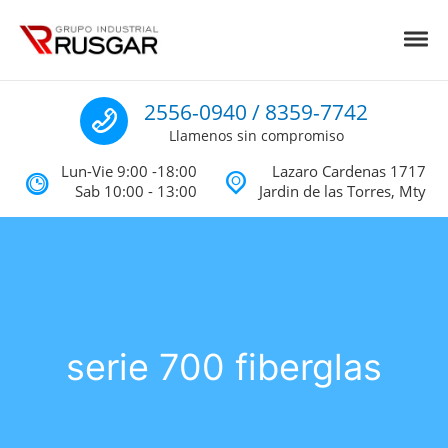
Skip to navigation
Skip to content
Toggl
Impermeabilizantes y Aislantes Té
Impermeabilizantes acrilicos, asfalticos y Poliureas Monterrey
Llamenos
2556-0940 / 8359-7742
Llamenos sin compromiso
Lun-Vie 9:00 -18:00
Lazaro Cardenas 1717
Sab 10:00 - 13:00
Jardin de las Torres, Mty
serie 700 fiberglas