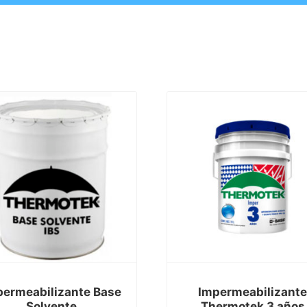
permeabilizante Base
Impermeabilizant
Solvente
Thermotek 3 años