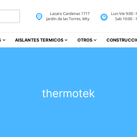
Lazaro Cardenas 1717
Lun-Vie 9:00 -
 Aislantes Térmicos Monte
Jardin de las Torres, Mty
Sab 10:00 - 
iureas Monterrey
S
AISLANTES TERMICOS
OTROS
CONSTRUCCI
thermotek