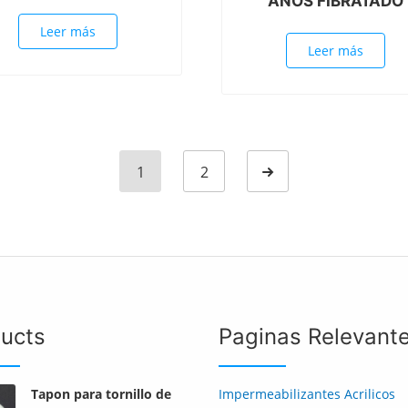
AÑOS FIBRATADO
Leer más
Leer más
1
2
Next page
ucts
Paginas Relevant
Tapon para tornillo de
Impermeabilizantes Acrilicos