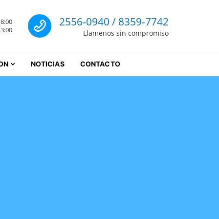
Llamenos
2556-0940 / 8359-7742
18:00
rrey
13:00
Llamenos sin compromiso
ON
NOTICIAS
CONTACTO