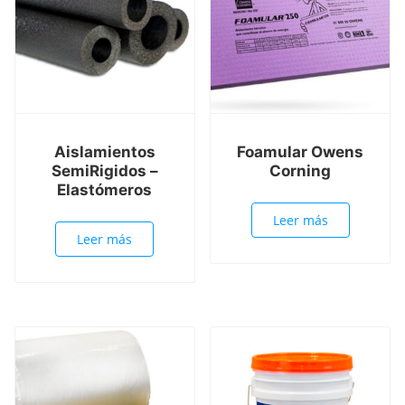
Aislamientos
Foamular Owens
SemiRigidos –
Corning
Elastómeros
Leer más
Leer más