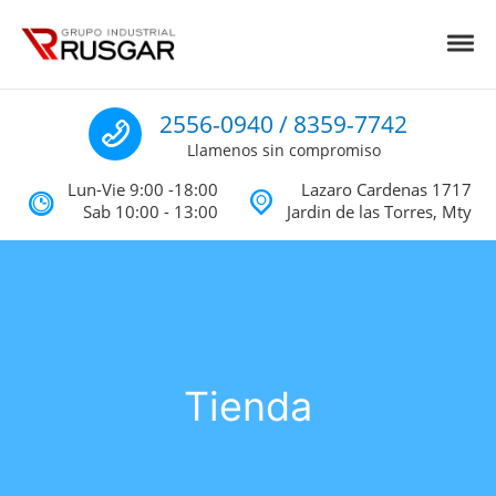
Skip to navigation
Skip to content
Toggl
Impermeabilizantes y Aislantes Té
Impermeabilizantes acrilicos, asfalticos y Poliureas Monterrey
Llamenos
2556-0940 / 8359-7742
Llamenos sin compromiso
Lun-Vie 9:00 -18:00
Lazaro Cardenas 1717
Sab 10:00 - 13:00
Jardin de las Torres, Mty
Tienda