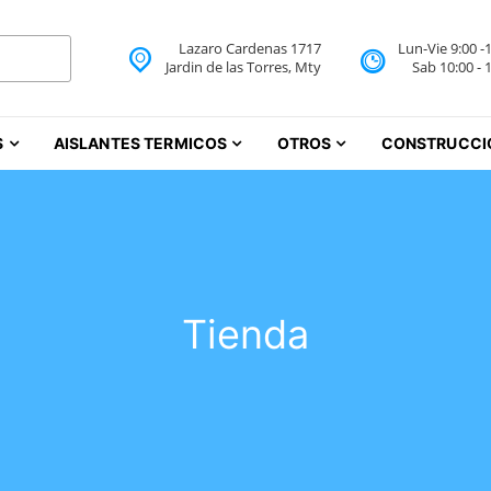
Lazaro Cardenas 1717
Lun-Vie 9:00 -
 Aislantes Térmicos Monte
Jardin de las Torres, Mty
Sab 10:00 - 
iureas Monterrey
S
AISLANTES TERMICOS
OTROS
CONSTRUCCI
Tienda