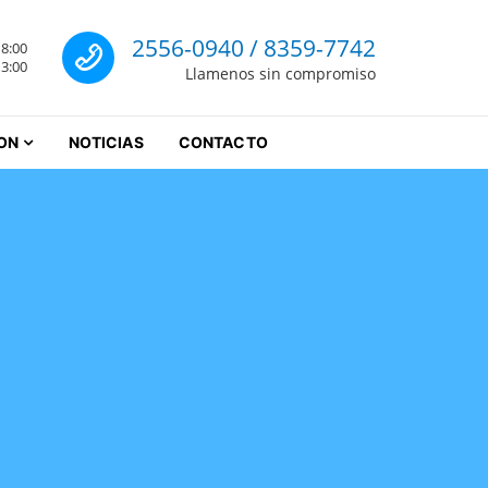
Llamenos
2556-0940 / 8359-7742
18:00
rrey
13:00
Llamenos sin compromiso
ON
NOTICIAS
CONTACTO