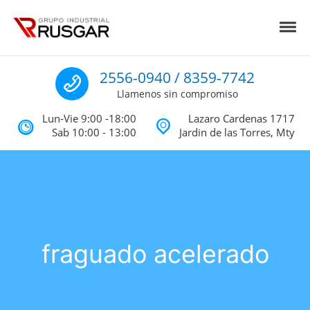
Skip to navigation
Skip to content
Toggl
Impermeabilizantes y Aislantes Té
Impermeabilizantes acrilicos, asfalticos y Poliureas Monterrey
Llamenos
2556-0940 / 8359-7742
Llamenos sin compromiso
Lun-Vie 9:00 -18:00
Lazaro Cardenas 1717
Sab 10:00 - 13:00
Jardin de las Torres, Mty
fraguado acelerado