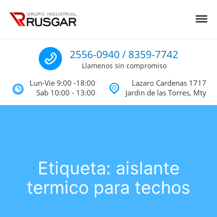
Skip to navigation
Skip to content
Toggl
Impermeabilizantes y Aislantes Té
Impermeabilizantes acrilicos, asfalticos y Poliureas Monterrey
Llamenos
2556-0940 / 8359-7742
Llamenos sin compromiso
Lun-Vie 9:00 -18:00
Lazaro Cardenas 1717
Sab 10:00 - 13:00
Jardin de las Torres, Mty
Etiqueta:
aislante
termico para techos