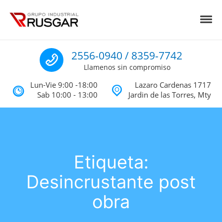
Skip to navigation
Skip to content
Toggl
Impermeabilizantes y Aislantes Té
Impermeabilizantes acrilicos, asfalticos y Poliureas Monterrey
Llamenos
2556-0940 / 8359-7742
Llamenos sin compromiso
Lun-Vie 9:00 -18:00
Lazaro Cardenas 1717
Sab 10:00 - 13:00
Jardin de las Torres, Mty
Etiqueta:
Desincrustante post
obra