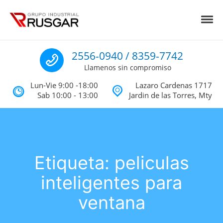
Skip to navigation
Skip to content
Toggl
Impermeabilizantes y Aislantes Té
Impermeabilizantes acrilicos, asfalticos y Poliureas Monterrey
Llamenos
2556-0940 / 8359-7742
Llamenos sin compromiso
Lun-Vie 9:00 -18:00
Lazaro Cardenas 1717
Sab 10:00 - 13:00
Jardin de las Torres, Mty
Etiqueta:
peliculas
inteligentes para
ventana