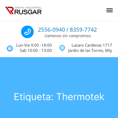
Skip to navigation
Skip to content
Toggl
Impermeabilizantes y Aislantes Té
Impermeabilizantes acrilicos, asfalticos y Poliureas Monterrey
Llamenos
2556-0940 / 8359-7742
Llamenos sin compromiso
Lun-Vie 9:00 -18:00
Lazaro Cardenas 1717
Sab 10:00 - 13:00
Jardin de las Torres, Mty
Etiqueta:
Thermotek